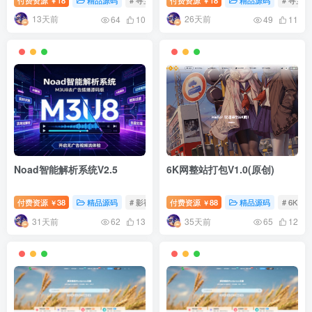
￥
￥
13天前
26天前
64
10
49
11
Gadar
Gaines
Dacre
Davis
jack
Macias
Kaiko
Sofia
Noad智能解析系统V2.5
6K网整站打包V1.0(原创)
付费资源
38
精品源码
# 影视
# 解析
付费资源
88
精品源码
# 6K
￥
￥
31天前
35天前
62
13
65
12