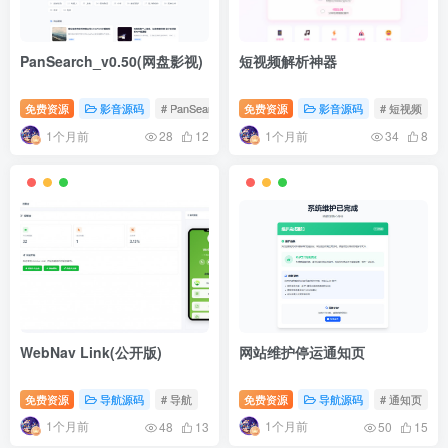
PanSearch_v0.50(网盘影视)
短视频解析神器
免费资源
影音源码
# PanSearch
免费资源
影音源码
# 短视频
1个月前
1个月前
28
12
34
8
WebNav Link(公开版)
网站维护停运通知页
免费资源
导航源码
# 导航
免费资源
导航源码
# 通知页
1个月前
1个月前
48
13
50
15